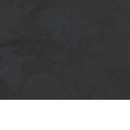
ADRES
Antiloopstraat 88
6531 TS Nijmegen